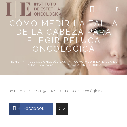
CÓMO MEDIR LA TALLA
DE LA CABEZA PARA
ELEGIR PELUCA
ONCOLÓGICA
HOME
PELUCAS ONCOLÓGICAS
CÓMO MEDIR LA TALLA DE
LA CABEZA PARA ELEGIR PELUCA ONCOLÓGICA
By PILAR
11/05/2021
Pelucas oncológicas
Facebook
0