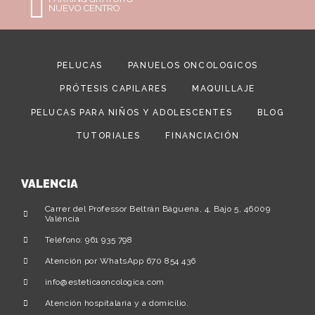
NUEVO CENTRO
PELUCAS
PAÑUELOS ONCOLÓGICOS
PRÓTESIS CAPILARES
MAQUILLAJE
PELUCAS PARA NIÑOS Y ADOLESCENTES
BLOG
TUTORIALES
FINANCIACIÓN
VALENCIA
Carrer del Professor Beltrán Báguena, 4, Bajo 5, 46009
València
Teléfono: 961 935 798
Atención por WhatsApp 670 854 436
info@esteticaoncologica.com
Atención hospitalaria y a domicilio.