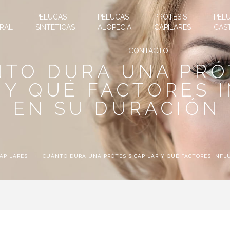
PELUCAS
PELUCAS
PRÓTESIS
PEL
RAL
SINTÉTICAS
ALOPECIA
CAPILARES
CAS
CONTACTO
TO DURA UNA PRÓ
 Y QUÉ FACTORES 
EN SU DURACIÓN
APILARES
CUÁNTO DURA UNA PRÓTESIS CAPILAR Y QUÉ FACTORES INFL