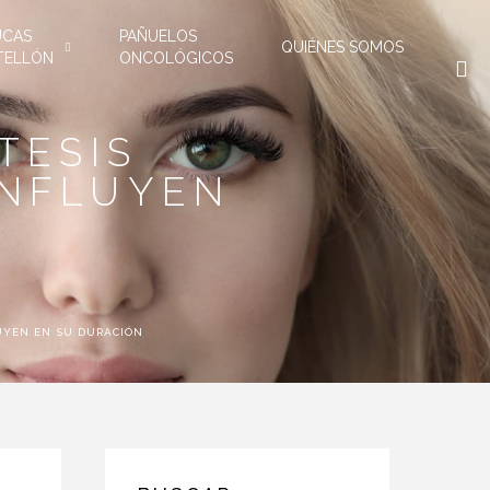
UCAS
PAÑUELOS
QUIÉNES SOMOS
TELLÓN
ONCOLÓGICOS
TESIS
INFLUYEN
UYEN EN SU DURACIÓN