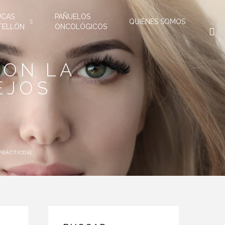
UCAS
PAÑUELOS
QUIÉNES SOMOS
TELLÓN
ONCOLÓGICOS
CON LA
EJOS
PRÁCTICOS]