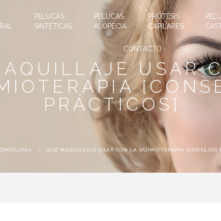
PELUCAS
PELUCAS
PRÓTESIS
PEL
RAL
SINTÉTICAS
ALOPECIA
CAPILARES
CAS
CONTACTO
AQUILLAJE USAR 
MIOTERAPIA [CONS
PRÁCTICOS]
ONCOLOGÍA
QUÉ MAQUILLAJE USAR CON LA QUIMIOTERAPIA [CONSEJOS 